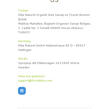
Turkiye
Elite Naturel Organik Gıda Sanayi ve Ticaret Anonim
Şirketi
Malıköy Mahallesi, Başkent Organize Sanayi Bölgesi,
3. Cadde No: 3 Temelli 06909 Sincan /Ankara /
TURKEY
Germany
Elite Naturel GmbH Hüttenstrasse 45 D – 45527
Hattingen
Nordic
Synopsys AB Ollebovägen 14 21845 Vintrie
Sweden
Have any questions
support@froodsbio.com